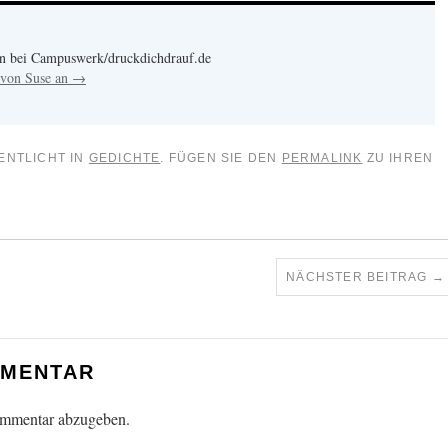
tin bei Campuswerk/druckdichdrauf.de
e von Suse an
→
ENTLICHT IN
GEDICHTE
. FÜGEN SIE DEN
PERMALINK
ZU IHREN
NÄCHSTER BEITRAG
→
MMENTAR
ommentar abzugeben.