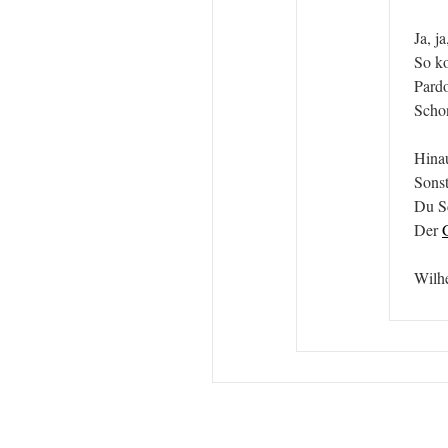
Ja, j
So ko
Pardo
Schon
Hinau
Sonst
Du Sc
Der
Wilh