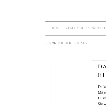
HOME
ZITAT ODER SPRUCH 
←
VORHERIGER BEITRAG
D
E
Da k
Mit 
Ei, r
Sie w