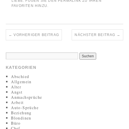
LIEBE
. FÜGEN SIE DEN
PERMALINK
ZU IHREN
FAVORITEN HINZU.
←
VORHERIGER BEITRAG
NÄCHSTER BEITRAG
→
KATEGORIEN
Abschied
Allgemein
Alter
Angst
Anmachsprüche
Arbeit
Auto-Sprüche
Beziehung
Blondinen
Büro
Chef