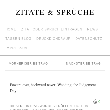
ZITATE & SPRÜCHE
HOME
ZITAT ODER SPRUCH EINTRAGEN
NEWS
TASSEN BLOG
DRUCKDICHDRAUF
DATENSCHUTZ
IMPRESSUM
←
VORHERIGER BEITRAG
NÄCHSTER BEITRAG
→
Foward ever, backward never! Wedding, the Judgement
Day
0
DIESER EINTRAG WURDE VERÖFFENTLICHT IN