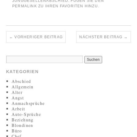
JUNGGESELLENABSCHIED
. FÜGEN SIE DEN
PERMALINK
ZU IHREN FAVORITEN HINZU.
←
VORHERIGER BEITRAG
NÄCHSTER BEITRAG
→
KATEGORIEN
Abschied
Allgemein
Alter
Angst
Anmachsprüche
Arbeit
Auto-Sprüche
Beziehung
Blondinen
Büro
Chef