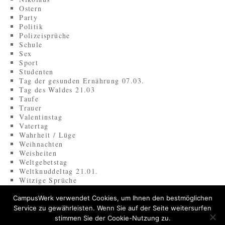
Ostern
Party
Politik
Polizeisprüche
Schule
Sex
Sport
Studenten
Tag der gesunden Ernährung 07.03.
Tag des Waldes 21.03
Taufe
Trauer
Valentinstag
Vatertag
Wahrheit / Lüge
Weihnachten
Weisheiten
Weltgebetstag
Weltknuddeltag 21.01.
Witzige Sprüche
Zeitliche Anlässe
Zungenbrecher
CampusWerk verwendet Cookies, um Ihnen den bestmöglichen
Service zu gewährleisten. Wenn Sie auf der Seite weitersurfen
stimmen Sie der Cookie-Nutzung zu.