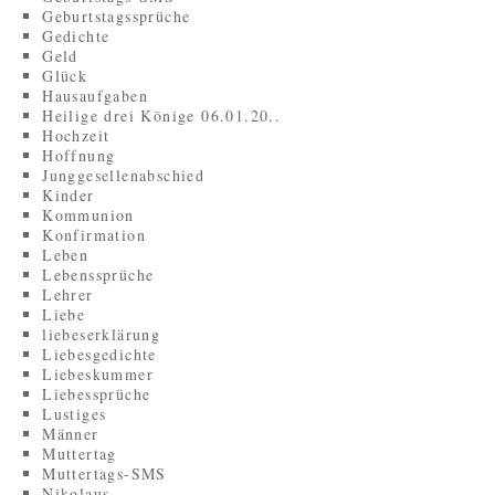
Geburtstagssprüche
Gedichte
Geld
Glück
Hausaufgaben
Heilige drei Könige 06.01.20..
Hochzeit
Hoffnung
Junggesellenabschied
Kinder
Kommunion
Konfirmation
Leben
Lebenssprüche
Lehrer
Liebe
liebeserklärung
Liebesgedichte
Liebeskummer
Liebessprüche
Lustiges
Männer
Muttertag
Muttertags-SMS
Nikolaus