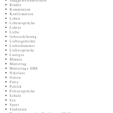
Junggesellenabschied
Kinder
Kommunion
Konfirmation
Leben
Lebenssprüche
Lehrer
Liebe
liebeserklärung
Liebesgedichte
Liebeskummer
Liebessprüche
Lustiges
Männer
Muttertag
Muttertags-SMS
Nikolaus
Ostern
Party
Politik
Polizeisprüche
Schule
Sex
Sport
Studenten